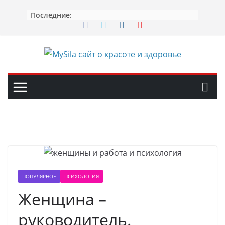
Перейти
Последние:
к
содержимому
ПОПУЛЯРНОЕ
ПСИХОЛОГИЯ
Женщина –
руководитель.