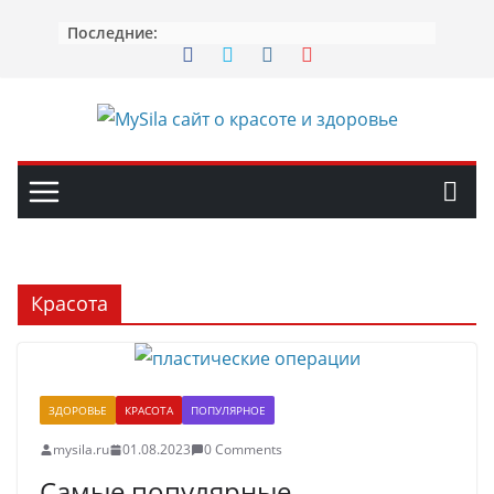
Перейти
Последние:
к
содержимому
Красота
ЗДОРОВЬЕ
КРАСОТА
ПОПУЛЯРНОЕ
mysila.ru
01.08.2023
0 Comments
Самые популярные