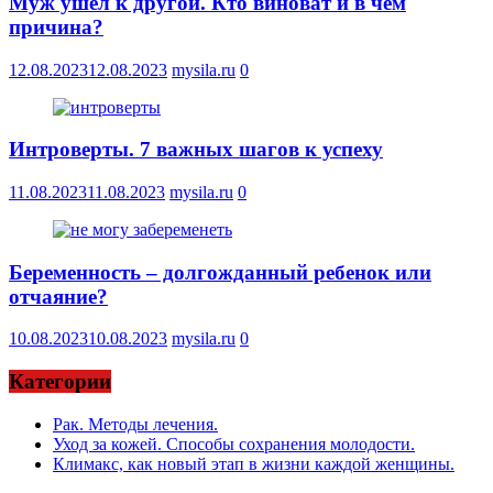
Муж ушел к другой. Кто виноват и в чем
причина?
12.08.2023
12.08.2023
mysila.ru
0
Интроверты. 7 важных шагов к успеху
11.08.2023
11.08.2023
mysila.ru
0
Беременность – долгожданный ребенок или
отчаяние?
10.08.2023
10.08.2023
mysila.ru
0
Категории
Рак. Методы лечения.
Уход за кожей. Способы сохранения молодости.
Климакс, как новый этап в жизни каждой женщины.