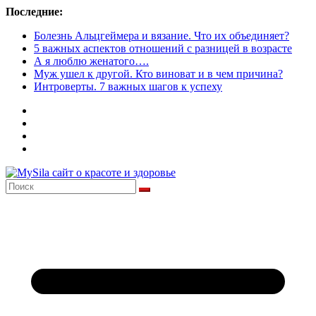
Перейти
Последние:
к
Болезнь Альцгеймера и вязание. Что их объединяет?
содержимому
5 важных аспектов отношений с разницей в возрасте
А я люблю женатого….
Муж ушел к другой. Кто виноват и в чем причина?
Интроверты. 7 важных шагов к успеху