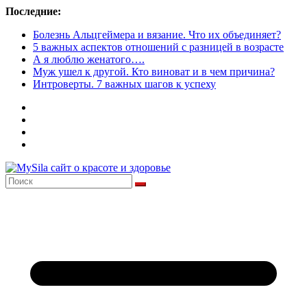
Перейти
Последние:
к
Болезнь Альцгеймера и вязание. Что их объединяет?
содержимому
5 важных аспектов отношений с разницей в возрасте
А я люблю женатого….
Муж ушел к другой. Кто виноват и в чем причина?
Интроверты. 7 важных шагов к успеху